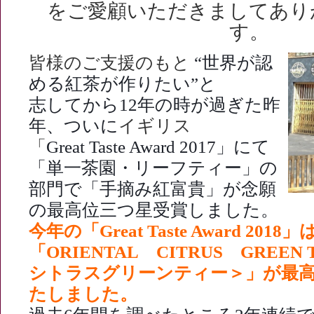
をご愛顧いただきましてあり
す。
皆様のご支援のもと
“世界が認
める紅茶が作りたい”と
志してから
12
年の時が過ぎた昨
年、ついに
イギリス
「
Great Taste Award
2017
」
にて
「単一茶園・
リーフティー」の
部門で
「手摘み紅富貴」が
念願
の最高位三つ星受賞しました。
今年の「
Great Taste Award
2018
」
「
ORIENTAL
CITRUS
GREEN 
シトラスグリーンティー＞」が最
たしました。