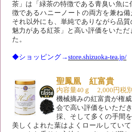
茶」は「緑茶の特徴である青臭い魚に
徴であるハニーノートの両方を兼ね備
それ以外にも、単純でありながら品質
魅力がある紅茶」と高い評価をいただ
た。
◆ショッピング→
store.shizuoka-tea.jp/
聖鳳凰 紅富貴
内容量40ｇ 2,000円税
機械摘みの紅富貴が権
会で高い評価をいただ
採、そして多くの手間
美しくよれた葉はよくロールしていて