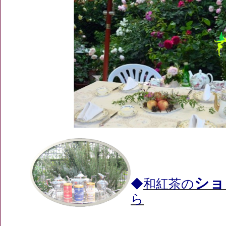
ショ
◆
和紅茶の
ら