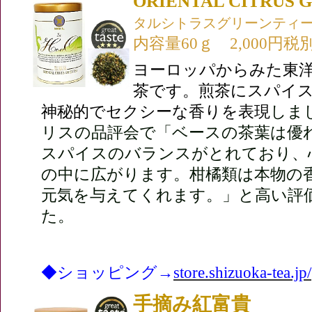
ORIENTAL CITRUS 
タルシトラスグリーンティ
内容量60ｇ 2,000円税
ヨーロッパからみた東
茶です。煎茶にスパイ
神秘的でセクシーな香りを表現
しま
リスの品評会で「ベースの茶葉は優
スパイスのバランスがとれており、
の中に広がります。柑橘類は本物の
元気を与えてくれます。」と高い評
た。
◆ショッピング→
store.shizuoka-tea.jp/
手摘み紅富貴