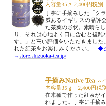
内容量35ｇ 2,400円税別
丁寧に手摘みした「ク
威あるイギリスの品評
た茶葉の形状。素晴ら
り、それは心地よく口に含むと複雑
す。」と高い評価をいただきました
れた紅茶をお楽しみください。
◆シ
→
store.shizuoka-tea.jp/
手摘みNative Tea
ネ
内容量35ｇ 2,400円税
在来種で作った紅茶が
れました。丁寧に手摘