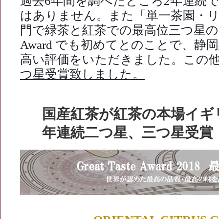
過去
6
年間を調べたところ
2
年連続
はありません。また
「単一茶園・
門
で緑茶と紅茶での最高位三つ星の
Award
でも初めてとのことで、静岡
高い評価をいただきました。この
つ星受賞致しました。
国産紅茶が紅茶の本場イギ
年連続二つ星、三つ星受賞