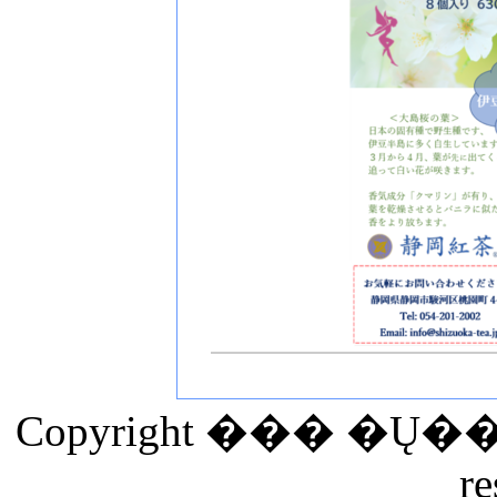
Copyright ��� �Ų�
re